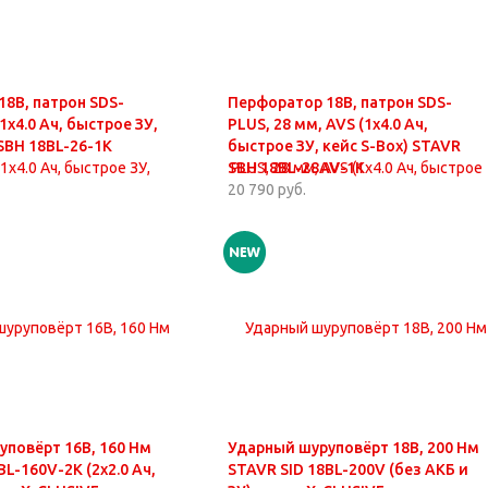
8В, патрон SDS-
Перфоратор 18В, патрон SDS-
1х4.0 Ач, быстрое ЗУ,
PLUS, 28 мм, AVS (1х4.0 Ач,
SBH 18BL-26-1K
быстрое ЗУ, кейс S-Box) STAVR
SBH 18BL-28AV-1K
20 790 руб.
уповёрт 16В, 160 Нм
Ударный шуруповёрт 18В, 200 Нм
BL-160V-2K (2х2.0 Ач,
STAVR SID 18BL-200V (без АКБ и