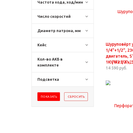
Частота хода, ход/мин
Число скоростей
Диаметр патрона, мм
Шуруповёрт 
Кейс
1/4"+1/2", 2
двигатель, S
Кол-во АКБ в
1К (1х2.0 Ач, 
комплекте
14 590 руб.
Подсветка