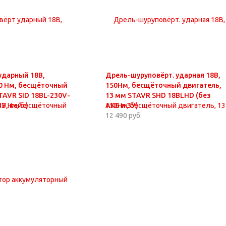
ударный 18В,
Дрель-шуруповёрт. ударная 18В,
30 Нм, бесщёточный
150Нм, бесщёточный двигатель,
TAVR SID 18BL-230V-
13 мм STAVR SHD 18BLHD (без
ЗУ, кейс)
АКБ и ЗУ)
12 490 руб.