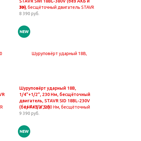
STAVR SWI 18BL-380V (без АКБ и
ЗУ)
8 390 руб.
Шуруповёрт ударный 18В,
VR
1/4"+1/2", 230 Нм, бесщёточный
двигатель, STAVR SID 18BL-230V
(без АКБ и ЗУ)
9 390 руб.