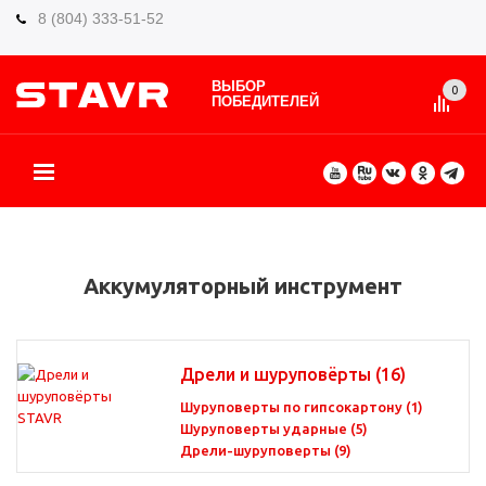
8 (804) 333-51-52
ВЫБОР
0
ПОБЕДИТЕЛЕЙ
О БРЕНДЕ
КАТАЛОГ ТОВАРОВ
ВИДЫ РАБОТ
ГДЕ КУПИТЬ
СЕРВИС
ПАРТНЁРАМ
КОНТАКТЫ
ЕЩЕ
Аккумуляторный инструмент
Дрели и шуруповёрты
(16)
Шуруповерты по гипсокартону (1)
Шуруповерты ударные (5)
Дрели-шуруповерты (9)