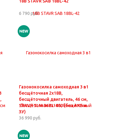
18В STAVR SAB 18BL-42
6 790 руб.
Газонокосилка самоходная 3 в1
3
бесщёточная 2х18В,
,
бесщёточный двигатель, 46 см,
STAVR SLM 36BL-460 (без АКБ и
ЗУ)
36 990 руб.