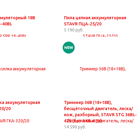
умуляторный 18В
Пила цепная аккумуляторная
8-40BL
STAVR ПЦА-25/20
5 190 руб.
ка аккумуляторная
Триммер 36В (18+18В),
20/20
бесщёточный двигатель, леска/
нож, разборный, STAVR STG 36BL-
42S (без АКБ и ЗУ)
14 590 руб.