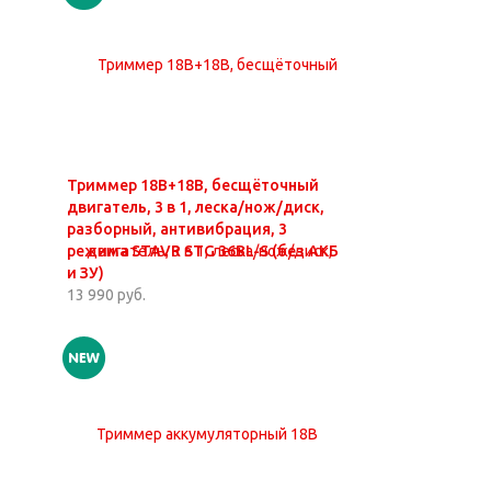
Триммер 18В+18В, бесщёточный
двигатель, 3 в 1, леска/нож/диск,
разборный, антивибрация, 3
режима STAVR STG 36BL-S (без АКБ
и ЗУ)
13 990 руб.