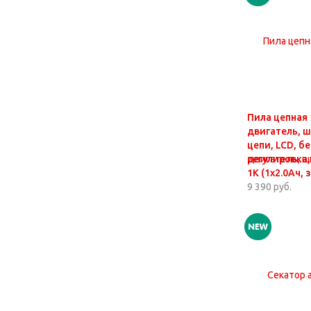
Пила цепная
двигатель, ш
цепи, LCD, б
регулировка,
1K (1х2.0Ач, з
9 390 руб.