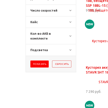
18В, бесщёт
SSP 18BL-15 (
9 390 руб.
Число скоростей
Кейс
Кол-во АКБ в
комплекте
Подсветка
Кусторез ак
STAVR SHT 1
7 290 руб.