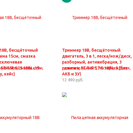
 18В, бесщёточный
Триммер 18В, бесщёточный
ина 15см, смазка
двигатель, 3 в 1, леска/нож/диск,
есключевая
разборный, антивибрация, 3
 STAVR SCS 18BL-15-
режима, STAVR STG 18BL-S (без
у, кейс)
АКБ и ЗУ)
12 490 руб.