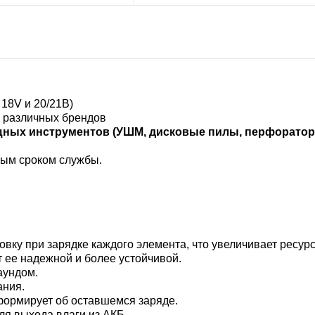
18V и 20/21В)
и различных брендов
щных инструментов (УШМ, дисковые пилы, перфораторы,
ным сроком службы.
вку при зарядке каждого элемента, что увеличивает ресур
 ее надежной и более устойчивой.
аундом.
ания.
формирует об оставшемся заряде.
ля выхода влаги из АКБ.