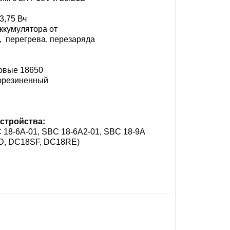
3,75 Вч
кумулятора от ​
 ​ перегрева, перезаряда​
овые 18650​
орезиненный​
стройства:
 18-6A-01, SBC 18-6A2-01, SBC 18-9A
D, DC18SF, DC18RE)