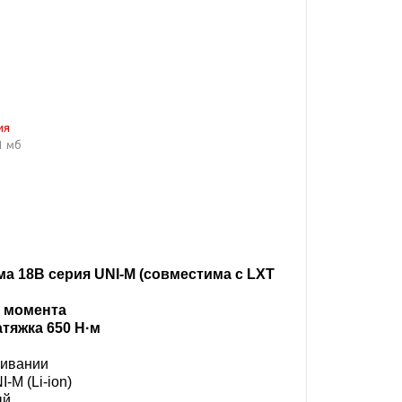
ия
1 мб
 18В серия UNI-M (совместима с LXT
о момента
атяжка 650 Н·м
чивании
-M (Li-ion)
ый