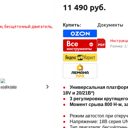
11 490 руб.
Купить:
Документы
Инструкц
Размер: 2,
Универсальная платформа
18V и 20/21В*)​
3 регулировки крутящег
Момент срыва 800 Н·
м, з
Режим автостоп при откру
Напряжение: 18В серия UNI
Тип двигателя: бесщёточн