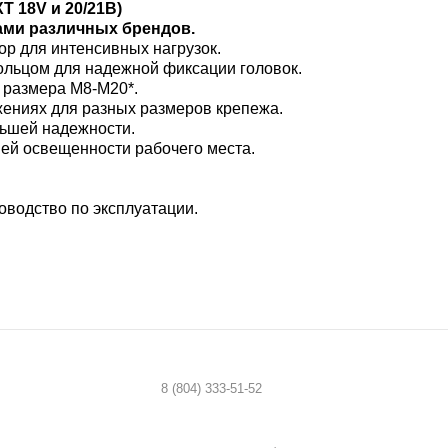
 18V и 20/21В)​
ами различных брендов​.
р для интенсивных нагрузок.
ольцом для надежной фиксации головок.
 размера М8-М20*.
жениях для разных размеров крепежа.
ьшей надежности.
ей освещенности рабочего места.
ководство по эксплуатации.
8 (804) 333-51-52