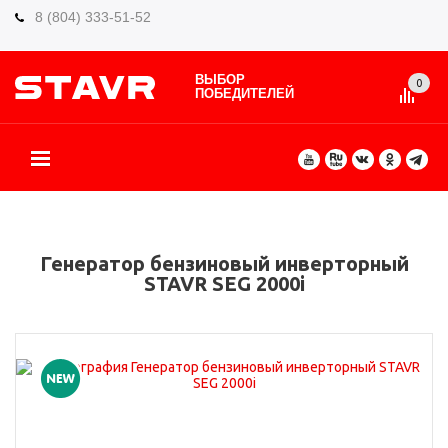
8 (804) 333-51-52
ВЫБОР
0
ПОБЕДИТЕЛЕЙ
О БРЕНДЕ
КАТАЛОГ ТОВАРОВ
ВИДЫ РАБОТ
ГДЕ КУПИТЬ
СЕРВИС
ПАРТНЁРАМ
КОНТАКТЫ
ЕЩЕ
Генератор бензиновый инверторный
STAVR SEG 2000i