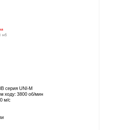
ия
1 мб
18В серия UNI-M
м ходу: 3800 об/мин
0 м/с
пи