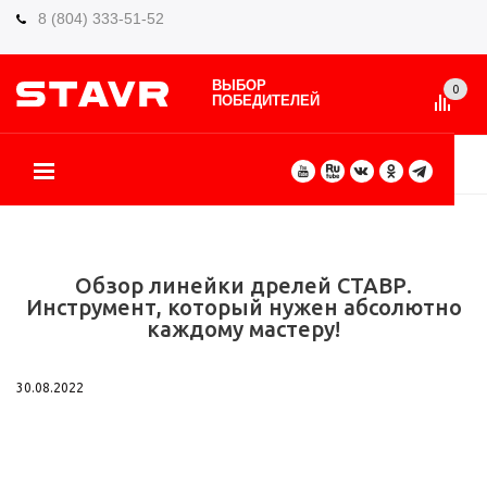
8 (804) 333-51-52
ВЫБОР
0
ПОБЕДИТЕЛЕЙ
О БРЕНДЕ
КАТАЛОГ ТОВАРОВ
ВИДЫ РАБОТ
ГДЕ КУПИТЬ
СЕРВИС
ПАРТНЁРАМ
КОНТАКТЫ
ЕЩЕ
Обзор линейки дрелей СТАВР.
Инструмент, который нужен абсолютно
каждому мастеру!
30.08.2022