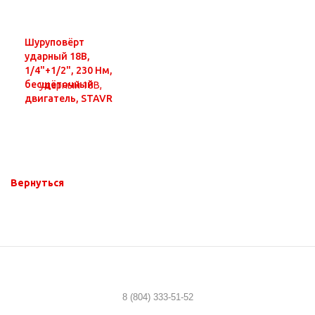
Шуруповёрт
ударный 18В,
1/4"+1/2", 230 Нм,
бесщёточный
двигатель, STAVR
SID 18BL-230V-1К
(1х2.0 Ач, ЗУ, кейс)
Вернуться
8 (804) 333-51-52