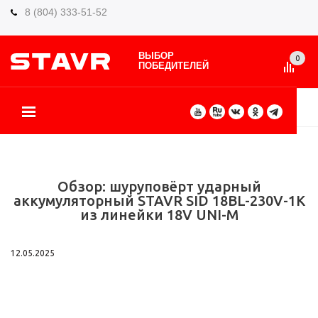
8 (804) 333-51-52
ВЫБОР
0
ПОБЕДИТЕЛЕЙ
О БРЕНДЕ
КАТАЛОГ ТОВАРОВ
ВИДЫ РАБОТ
ГДЕ КУПИТЬ
СЕРВИС
ПАРТНЁРАМ
КОНТАКТЫ
ЕЩЕ
Обзор: шуруповёрт ударный
аккумуляторный STAVR SID 18BL-230V-1K
из линейки 18V UNI-M
12.05.2025